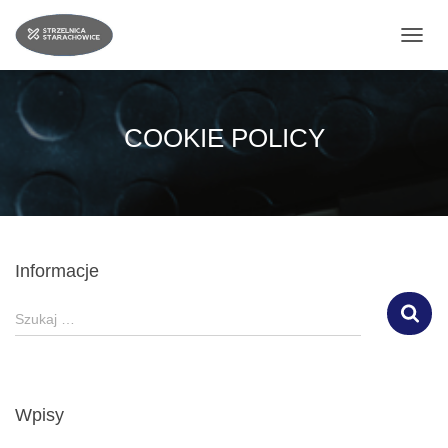
PRZE
COOKIE POLICY
Informacje
S
Szukaj …
z
u
k
a
Wpisy
j
: