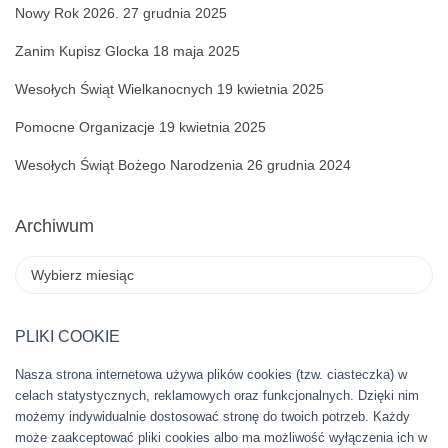
Nowy Rok 2026.
27 grudnia 2025
Zanim Kupisz Glocka
18 maja 2025
Wesołych Świąt Wielkanocnych
19 kwietnia 2025
Pomocne Organizacje
19 kwietnia 2025
Wesołych Świąt Bożego Narodzenia
26 grudnia 2024
Archiwum
A
r
c
h
PLIKI COOKIE
i
Nasza strona internetowa używa plików cookies (tzw. ciasteczka) w
w
celach statystycznych, reklamowych oraz funkcjonalnych. Dzięki nim
u
możemy indywidualnie dostosować stronę do twoich potrzeb. Każdy
m
może zaakceptować pliki cookies albo ma możliwość wyłączenia ich w