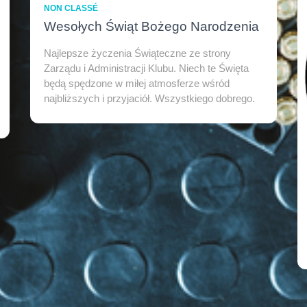
NON CLASSÉ
Wesołych Świąt Bożego Narodzenia
Najlepsze życzenia Świąteczne ze strony
Zarządu i Administracji Klubu. Niech te Święta
będą spędzone w miłej atmosferze wśród
najbliższych i przyjaciół. Wszystkiego dobrego.