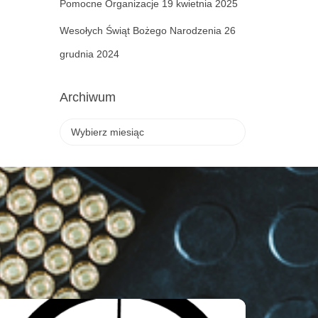
Pomocne Organizacje
19 kwietnia 2025
Wesołych Świąt Bożego Narodzenia
26
grudnia 2024
Archiwum
A
r
c
h
i
w
u
m