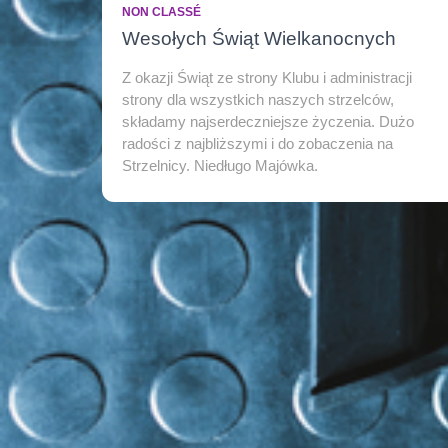
NON CLASSÉ
Wesołych Świąt Wielkanocnych
Z okazji Świąt ze strony Klubu i administracji
strony dla wszystkich naszych strzelców,
składamy najserdeczniejsze życzenia. Dużo
radości z najbliższymi i do zobaczenia na
Strzelnicy. Niedługo Majówka.