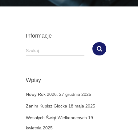
Informacje
S
Szukaj …
z
u
k
a
Wpisy
j
:
Nowy Rok 2026.
27 grudnia 2025
Zanim Kupisz Glocka
18 maja 2025
Wesołych Świąt Wielkanocnych
19
kwietnia 2025