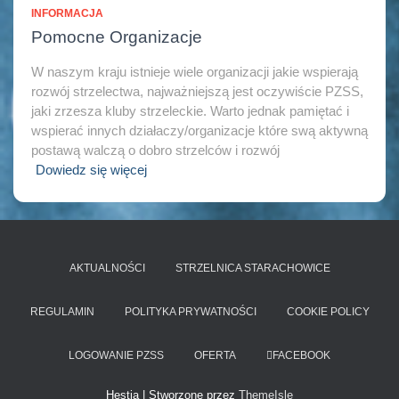
INFORMACJA
Pomocne Organizacje
W naszym kraju istnieje wiele organizacji jakie wspierają
rozwój strzelectwa, najważniejszą jest oczywiście PZSS,
jaki zrzesza kluby strzeleckie. Warto jednak pamiętać i
wspierać innych działaczy/organizacje które swą aktywną
postawą walczą o dobro strzelców i rozwój
Dowiedz się więcej
AKTUALNOŚCI
STRZELNICA STARACHOWICE
REGULAMIN
POLITYKA PRYWATNOŚCI
COOKIE POLICY
LOGOWANIE PZSS
OFERTA
FACEBOOK
Hestia | Stworzone przez
ThemeIsle