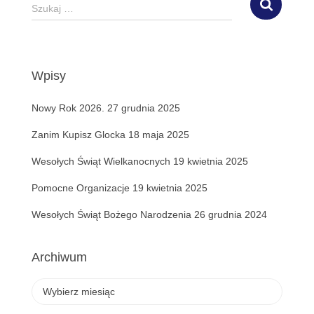
S
Szukaj …
z
u
k
a
Wpisy
j
:
Nowy Rok 2026.
27 grudnia 2025
Zanim Kupisz Glocka
18 maja 2025
Wesołych Świąt Wielkanocnych
19 kwietnia 2025
Pomocne Organizacje
19 kwietnia 2025
Wesołych Świąt Bożego Narodzenia
26 grudnia 2024
Archiwum
A
r